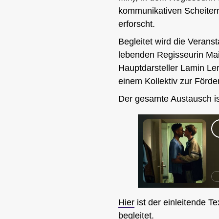
kommunikativen Scheiter
erforscht.
Begleitet wird die Veran
lebenden Regisseurin
Ma
Hauptdarsteller
Lamin Le
einem Kollektiv zur Förd
Der gesamte Austausch ist
Hier
ist der einleitende T
begleitet.