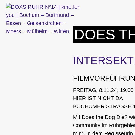
Zum
Inhalt
springen
DOES TH
INTERSEKT
FILMVORFÜHRUN
FREITAG, 8.11.24, 19:0
HIER IST NICHT DA
BOCHUMER STRASSE 1
Mit
Does the Dog Die?
wi
Community im Ruhrgebiet.
min)
, in dem Regisseurin