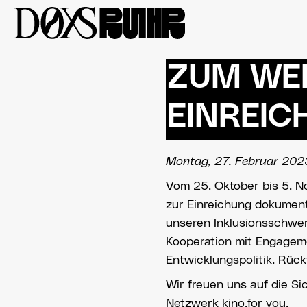
Zum
Inhalt
springen
ZUM WEI
EINREICH
Montag, 27. Februar 202
Vom 25. Oktober bis 5. N
zur Einreichung dokumenta
unseren Inklusionsschwer
Kooperation mit Engageme
Entwicklungspolitik. Rüc
Wir freuen uns auf die S
Netzwerk kino.for you.