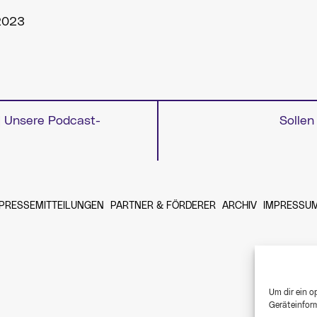
 2023
| Unsere Podcast-
Sollen
igation
PRESSEMITTEILUNGEN
PARTNER & FÖRDERER
ARCHIV
IMPRESSU
Um dir ein o
Geräteinform