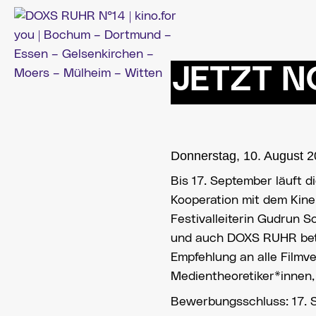
Zum
Inhalt
springen
JETZT N
Donnerstag, 10. August 
Bis 17. September läuft d
Kooperation mit dem Kin
Festivalleiterin Gudrun 
und auch DOXS RUHR beteil
Empfehlung an alle Filmve
Medientheoretiker*innen, 
Bewerbungsschluss: 17.