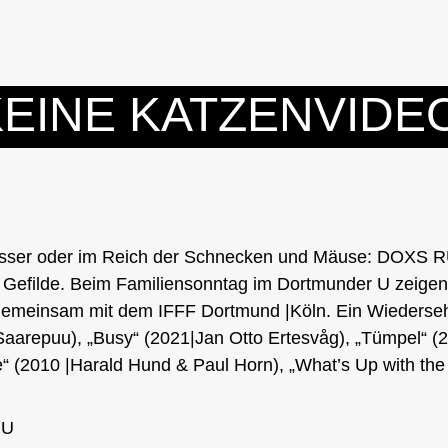
EINE KATZENVIDE
asser oder im Reich der Schnecken und Mäuse: DOXS 
 Gefilde. Beim Familiensonntag im Dortmunder U zeigen wi
gemeinsam mit dem IFFF Dortmund |Köln. Ein Wiederseh
 Saarepuu), „Busy“ (2021|Jan Otto Ertesvåg), „Tümpel“ 
“ (2010 |Harald Hund & Paul Horn), „What’s Up with the 
 U