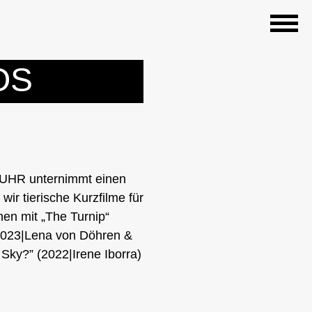
OS
RUHR unternimmt einen
r tierische Kurzfilme für
en mit „The Turnip“
(2023|Lena von Döhren &
Sky?” (2022|Irene Iborra)