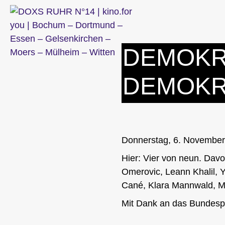
Zum
Inhalt
springen
DEMOKR
DEMOKR
Donnerstag, 6. Novembe
Hier: Vier von neun. Dav
Omerovic, Leann Khalil, 
Cané, Klara Mannwald, Me
Mit Dank an das Bundesp