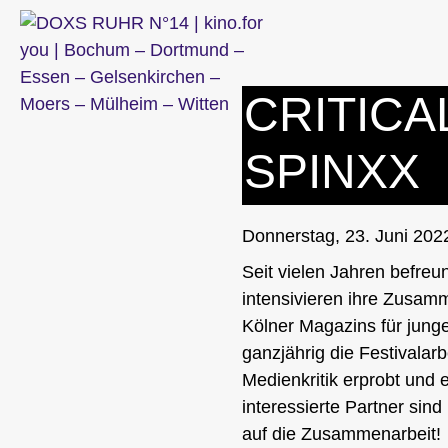
Zum
Inhalt
springen
CRITICA
SPINXX
Donnerstag, 23. Juni 202
Seit vielen Jahren befreu
intensivieren ihre Zusamm
Kölner Magazins für jung
ganzjährig die Festivalar
Medienkritik erprobt und 
interessierte Partner sind
auf die Zusammenarbeit!