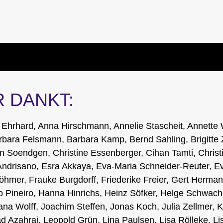
 DANKT:
Ehrhard, Anna Hirschmann, Annelie Stascheit, Annette W
Barbara Felsmann, Barbara Kamp, Bernd Sahling, Brigitte
an Soendgen, Christine Essenberger, Cihan Tamti, Christi
 Andrisano, Esra Akkaya, Eva-Maria Schneider-Reuter, 
Böhmer, Frauke Burgdorff, Friederike Freier, Gert Herma
o Pineiro, Hanna Hinrichs, Heinz Söfker, Helge Schwach
Jana Wolff, Joachim Steffen, Jonas Koch, Julia Zellmer, K
had Azahrai, Leopold Grün, Lina Paulsen, Lisa Rölleke, L