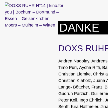
Zum
Inhalt
springen
DANKE
DOXS RUHR
Andrea Nadolny, Andreas 
Timo Purr, Aycha Riffi, 
Christian Liemke, Christi
Christian Klaholz, Juana
Lange- Böttcher, Franzi 
Gudrun Parzich, Guillerm
Peter Koll, Ingo Ehrlich, 
Senff, Kira Halfmeier, Ji