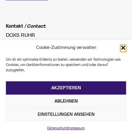
Kontakt /
Contact
:
DOXS RUHR
Jamie Karasch
Cookie-Zustimmung verwalten
programm@doxs-ruhr.de
+49 234 966 42423
Um dir ein optimales Erlebnis zu bieten, verwenden wir Technologien wie
Cookies, um Geräteinformationen zu speichern und/oder darauf
zuzugreifen.
Freunde der Realität.
Verein zur Förderung des Dokumentarfilms für
Kinder und Jugendliche e.V.
AKZEPTIEREN
Große Beckstraße 25
ABLEHNEN
44 787 Bochum
www.doxs-ruhr.de
EINSTELLUNGEN ANSEHEN
Datenschutz
Impressum