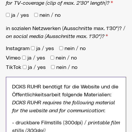
for TV-coverage (clip of max. 2'30" length)?
*
ja / yes
nein / no
in sozialen Netzwerken (Ausschnitte max. 1'30")? /
on social media (Ausschnitte max. 1'30")?
*
Instagram
ja / yes
nein / no
Vimeo
ja / yes
nein / no
TikTok
ja / yes
nein / no
DOXS RUHR benötigt für die Website und die
Öffentlichkeitsarbeit folgende Materialien:
DOXS RUHR requires the following material
for the website and for communication
:
- druckbare Filmstills (300dpi) /
printable film
stills (300dpi)