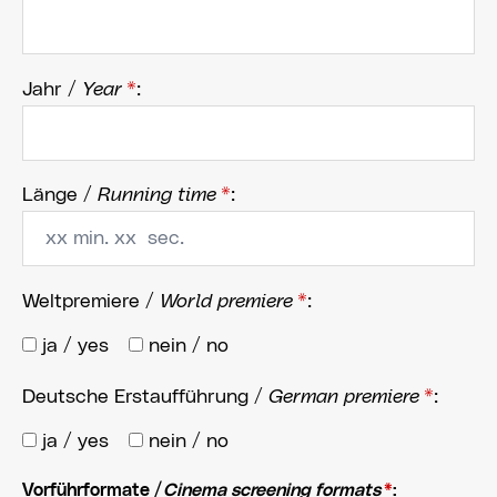
Jahr /
Year
*
:
Länge /
Running time
*
:
Weltpremiere /
World premiere
*
:
ja / yes
nein / no
Deutsche Erstaufführung /
German premiere
*
:
ja / yes
nein / no
Vorführformate /
Cinema screening formats
*
: