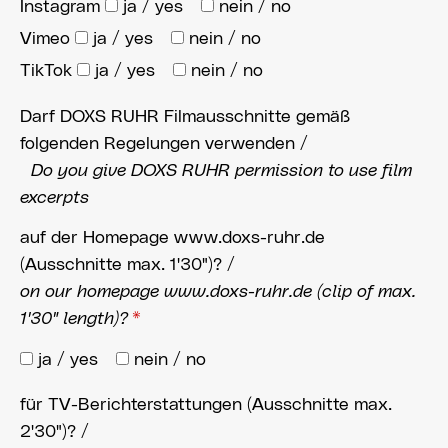
Instagram
ja / yes
nein / no
Vimeo
ja / yes
nein / no
TikTok
ja / yes
nein / no
Darf DOXS RUHR Filmausschnitte gemäß
folgenden Regelungen verwenden /
Do you give DOXS RUHR permission to use film
excerpts
auf der Homepage www.doxs-ruhr.de
(Ausschnitte max. 1'30")? /
on our homepage www.doxs-ruhr.de (clip of max.
1'30" length)?
*
ja / yes
nein / no
für TV-Berichterstattungen (Ausschnitte max.
2'30")? /